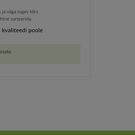
 ja väga tugev kõrs
ihtne sorteerida
 kvaliteedi poole
miseks