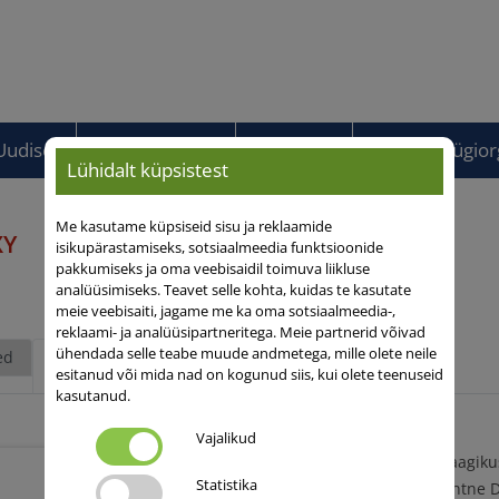
Uudised
Allalaadimised
Kontaktid
Meie müügiorg
Lühidalt küpsistest
Me kasutame küpsiseid sisu ja reklaamide
XY
isikupärastamiseks, sotsiaalmeedia funktsioonide
pakkumiseks ja oma veebisaidil toimuva liikluse
analüüsimiseks. Teavet selle kohta, kuidas te kasutate
meie veebisaiti, jagame me ka oma sotsiaalmeedia-,
reklaami- ja analüüsipartneritega. Meie partnerid võivad
ühendada selle teabe muude andmetega, mille olete neile
ed
Üldine
kirjeldus
esitanud või mida nad on kogunud siis, kui olete teenuseid
kasutanud.
Vajalikud
Kõrge ja stabiilne saagik
Statistika
Üle keskmise tolerantne