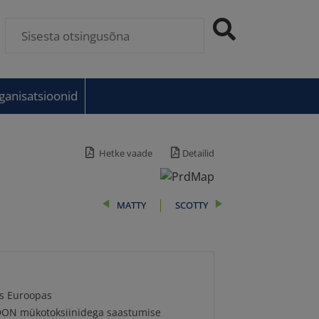
anisatsioonid
Hetke vaade
Detailid
MATTY
SCOTTY
us Euroopas
 DON mükotoksiinidega saastumise