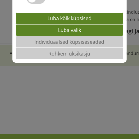
suhtes
Suurepärane seisukindlus
Luba kõik küpsised
Väga suur tera, mida on l
Luba valik
Teejuht kõrgema saagi ja
Individuaalsed küpsiseseaded
Soovituslik kasvatada muldadel, kus on suur risk lamandu
Rohkem üksikasju