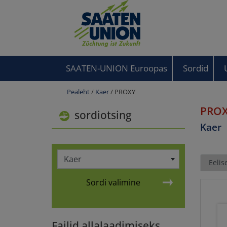
SAATEN-UNION Euroopas
Sordid
Pealeht
/
Kaer
/ PROXY
PRO
sordiotsing
Kaer
Kaer
Eelis
Sordi valimine
Failid allalaadimiseks