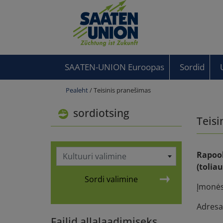
SAATEN-UNION Euroopas
Sordid
Pealeht
/ Teisinis pranešimas
sordiotsing
Teisi
Rapool
Kultuuri valimine
(tolia
Sordi valimine
Įmonės
Adresas
Failid allalaadimiseks