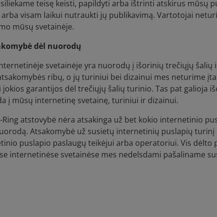
iliekame teisę keisti, papildyti arba ištrinti atskirus mūsų 
i arba visam laikui nutraukti jų publikavimą. Vartotojai neturi
imo mūsų svetainėje.
sakomybė dėl nuorodų
ternetinėje svetainėje yra nuorodų į išorinių trečiųjų šalių 
sakomybės ribų, o jų turiniui bei dizainui mes neturime įta
i jokios garantijos dėl trečiųjų šalių turinio. Tas pat galioja i
 į mūsų internetinę svetainę, turiniui ir dizainui.
Ring atstovybė nėra atsakinga už bet kokio internetinio pus
uorodą. Atsakomybė už susietų internetinių puslapių turinį 
tinio puslapio paslaugų teikėjui arba operatoriui. Vis dėlt
ėse internetinėse svetainėse mes nedelsdami pašaliname su