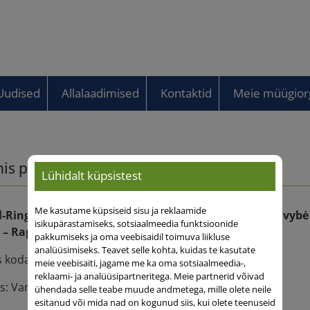
Uudised
Allalaadimised
Kontaktid
Meie müügiorg
nis pranešimas
Lühidalt küpsistest
Me kasutame küpsiseid sisu ja reklaamide
-Ring GmbH Qualitatsraps deutscher Zuchter atstovybė
isikupärastamiseks, sotsiaalmeedia funktsioonide
u – Rapool Ring atstovybė)
pakkumiseks ja oma veebisaidil toimuva liikluse
analüüsimiseks. Teavet selle kohta, kuidas te kasutate
 kodas 303475553
meie veebisaiti, jagame me ka oma sotsiaalmeedia-,
reklaami- ja analüüsipartneritega. Meie partnerid võivad
: Varpo g. 34, LT-76241 Šiauliai
ühendada selle teabe muude andmetega, mille olete neile
esitanud või mida nad on kogunud siis, kui olete teenuseid