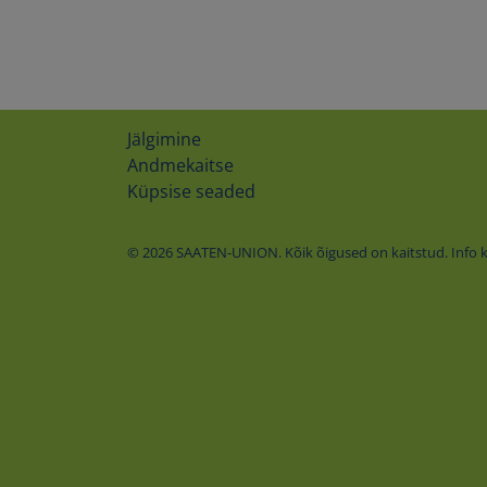
Jälgimine
Andmekaitse
Küpsise seaded
© 2026 SAATEN-UNION. Kõik õigused on kaitstud. Info