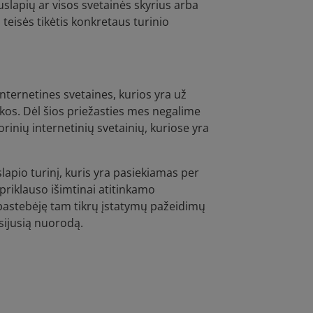
puslapių ar visos svetainės skyrius arba
 teisės tikėtis konkretaus turinio
internetines svetaines, kurios yra už
kos. Dėl šios priežasties mes negalime
šorinių internetinių svetainių, kuriose yra
lapio turinį, kuris yra pasiekiamas per
priklauso išimtinai atitinkamo
o pastebėję tam tikrų įstatymų pažeidimų
sijusią nuorodą.