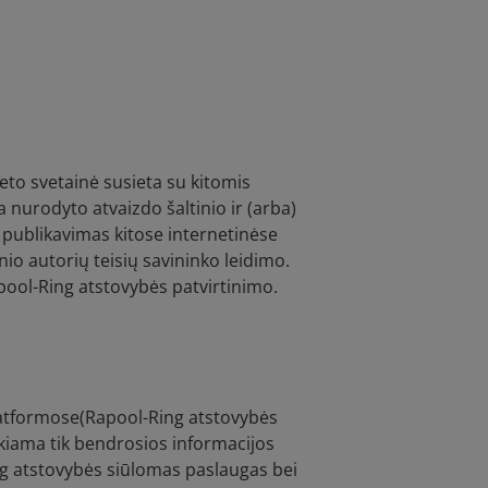
eto svetainė susieta su kitomis
 nurodyto atvaizdo šaltinio ir (arba)
 publikavimas kitose internetinėse
io autorių teisių savininko leidimo.
apool-Ring atstovybės patvirtinimo.
platformose(Rapool-Ring atstovybės
eikiama tik bendrosios informacijos
ing atstovybės siūlomas paslaugas bei