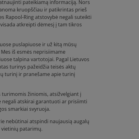
 atnaujinti pateikiamą informaciją. Nors
manoma kruopščiau ir patikrintas prieš
es Rapool-Ring atstovybė negali suteikti
 visada atkreipti dėmesį į tam tikros
iuose puslapiuose ir už kitą mūsų
s. Mes iš esmės neprisiimame
uose talpina vartotojai. Pagal Lietuvos
ntas turinys pažeidžia teisės aktų
 turinį ir pranešame apie turinį
turimomis žiniomis, atsižvelgiant į
egali atskirai garantuoti ar prisiimti
os smarkiai svyruoja.
ie nebūtinai atspindi naujausią augalų
 vietinių patarimų.