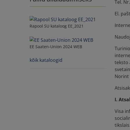
Tel. Nr
El. pa
Intern
Rapool SU kataloog EE_2021
Naudoj
EE Saaten-Union 2024 WEB
Turinio
interne
kõik kataloogid
teksto 
svetain
Norint 
Atsisa
I. Ats
Visa in
sociali
tikslai