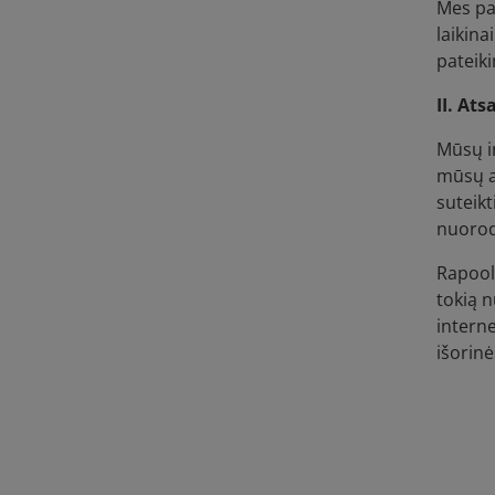
Mes pas
laikina
pateik
II. At
Mūsų in
mūsų at
suteikt
nuoroda
Rapool-
tokią n
interne
išorin