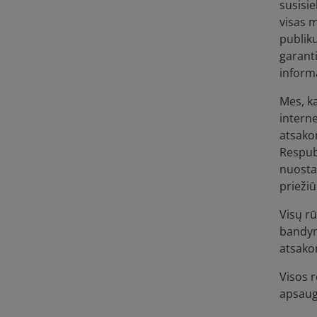
susisie
visas m
publiku
garanti
inform
Mes, ka
interne
atsakom
Respubl
nuosta
priežiū
Visų rū
bandymų
atsako
Visos 
apsaugo