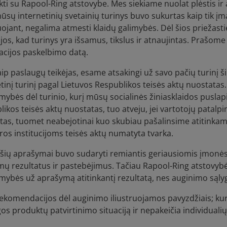
kti su Rapool-Ring atstovybe. Mes siekiame nuolat plėstis ir
ūsų internetinių svetainių turinys buvo sukurtas kaip tik į
ojant, negalima atmesti klaidų galimybės. Dėl šios priežasti
jos, kad turinys yra išsamus, tikslus ir atnaujintas. Prašome
acijos paskelbimo datą.
ip paslaugų teikėjas, esame atsakingi už savo pačių turinį š
tinį turinį pagal Lietuvos Respublikos teisės aktų nuostata
ybės dėl turinio, kurį mūsų socialinės žiniasklaidos puslapi
ikos teisės aktų nuostatas, tuo atveju, jei vartotojų patalpi
tas, tuomet neabejotinai kuo skubiau pašalinsime atitinkamų
ros institucijoms teisės aktų numatyta tvarka.
šių aprašymai buvo sudaryti remiantis geriausiomis įmonės 
 rezultatus ir pastebėjimus. Tačiau Rapool-Ring atstovybė n
mybės už aprašymą atitinkantį rezultatą, nes auginimo sąlyg
rekomendacijos dėl auginimo iliustruojamos pavyzdžiais; kur
s produktų patvirtinimo situaciją ir nepakeičia individualių