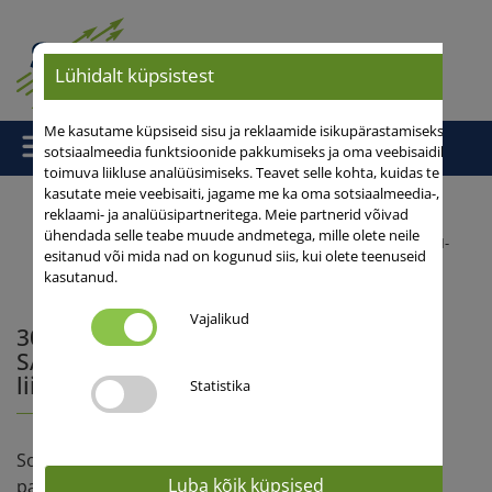
Lühidalt küpsistest
Me kasutame küpsiseid sisu ja reklaamide isikupärastamiseks,
sotsiaalmeedia funktsioonide pakkumiseks ja oma veebisaidil
toimuva liikluse analüüsimiseks. Teavet selle kohta, kuidas te
kasutate meie veebisaiti, jagame me ka oma sotsiaalmeedia-,
reklaami- ja analüüsipartneritega. Meie partnerid võivad
ühendada selle teabe muude andmetega, mille olete neile
Pealeht
/
Uudised
/ 30 aastat hübriidnisu tipptegijana – SAATEN-
esitanud või mida nad on kogunud siis, kui olete teenuseid
UNIONi teekond Euroopa liidriks
kasutanud.
Vajalikud
30 aastat hübriidnisu tipptegijana –
SAATEN-UNIONi teekond Euroopa
liidriks
Statistika
Sordiaretus, seemnetootmine ja geneetika
Luba kõik küpsised
paljundamine – SAATEN-UNION kontsern on