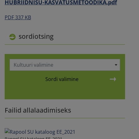
HUBRIIDNISU-KASVATUSMETOODIKA.pdf
PDF 337 KB
sordiotsing
Kultuuri valimine
Sordi valimine
Failid allalaadimiseks
Rapool SU kataloog EE_2021