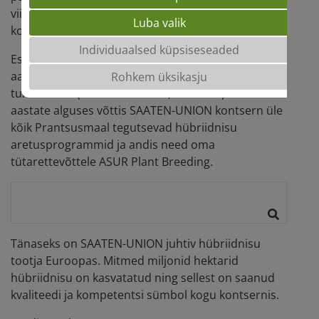
viimase 30 aasta jooksul omandanud ainulaadse
Luba valik
kogemustepagasi selles valdkonnas.
Individuaalsed küpsiseseaded
Esimesed hübriidnisu sordid registreeriti 1980.
aastatel ja 1994. aastal alustati nende esmakordset
Rohkem üksikasju
turustamist (nt HYNO-PRECIA, SEXTANT). 2000.
aastate alguses võttis SAATEN-UNION kontsern üle
kõik Prantsusmaal tegutsevad hübriidnisu
aretusprogrammid ja andis need oma
tütarettevõttele ASUR Plant Breeding.
Tänaseks on SAATEN-UNION juhtiv hübriidnisu
tootja Euroopas. Mitmed miljonid hektarid
hübriidnisu on kasvatatud ning sellest on saanud
kvaliteedi ja kompetentsi sümbol kogu kontsernis.