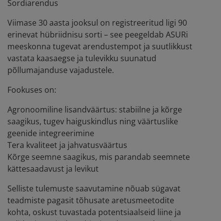
Sordiarendus
Viimase 30 aasta jooksul on registreeritud ligi 90
erinevat hübriidnisu sorti – see peegeldab ASURi
meeskonna tugevat arendustempot ja suutlikkust
vastata kaasaegse ja tulevikku suunatud
põllumajanduse vajadustele.
Fookuses on:
Agronoomiline lisandväärtus: stabiilne ja kõrge
saagikus, tugev haiguskindlus ning väärtuslike
geenide integreerimine
Tera kvaliteet ja jahvatusväärtus
Kõrge seemne saagikus, mis parandab seemnete
kättesaadavust ja levikut
Selliste tulemuste saavutamine nõuab sügavat
teadmiste pagasit tõhusate aretusmeetodite
kohta, oskust tuvastada potentsiaalseid liine ja