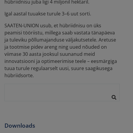
hübriidnisu juba ligi 4 miljonil hektaril.
Igal aastal tuuakse turule 3–6 uut sorti.
SAATEN-UNION usub, et hübriidnisu on üks
peamisi tööriistu, millega saab vastata tänapäeva
ja tuleviku põllumajanduse väljakutsetele. Aretuse
ja tootmise pidev areng ning uued nõuded on
viimase 30 aasta jooksul suunanud meid
innovatsiooni ja optimeerimise teele – eesmärgiga
tuua turule regulaarselt uusi, suure saagikusega
hübriidsorte.
Downloads