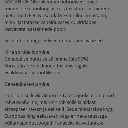
SAATEN-UNION rakendab hübridiseerimise
toimeaine tehnoloogiat, mis takistab isastaimedel
õietolmu teket. Nii saadakse steriilne emastaim,
mis viljastatakse vahelduvates külviridades
kasvavate isastaimede poolt.
Selle tehnoloogia eelised on märkimisväärsed:
Kiire sortide loomine
Geneetilise puhtuse säilimine (üle 95%)
Korrapärane sordiuuendus, mis tagab
usaldusväärse tootlikkuse
Geneetika levitamine
Hübriidnisu levik viimase 30 aasta jooksul on olnud
rahvusvaheline, mis kinnitab selle laialdast
aktsepteeritavust ja eeliseid. Seda hinnatakse kogu
Euroopas ning eelistavad väga erineva taustaga
põllumajandustootjad. Tänaseks kasvatatakse