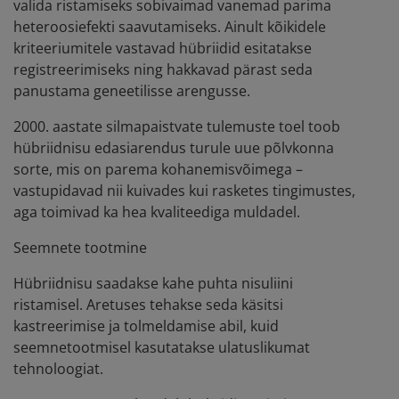
valida ristamiseks sobivaimad vanemad parima
heteroosiefekti saavutamiseks. Ainult kõikidele
kriteeriumitele vastavad hübriidid esitatakse
registreerimiseks ning hakkavad pärast seda
panustama geneetilisse arengusse.
2000. aastate silmapaistvate tulemuste toel toob
hübriidnisu edasiarendus turule uue põlvkonna
sorte, mis on parema kohanemisvõimega –
vastupidavad nii kuivades kui rasketes tingimustes,
aga toimivad ka hea kvaliteediga muldadel.
Seemnete tootmine
Hübriidnisu saadakse kahe puhta nisuliini
ristamisel. Aretuses tehakse seda käsitsi
kastreerimise ja tolmeldamise abil, kuid
seemnetootmisel kasutatakse ulatuslikumat
tehnoloogiat.