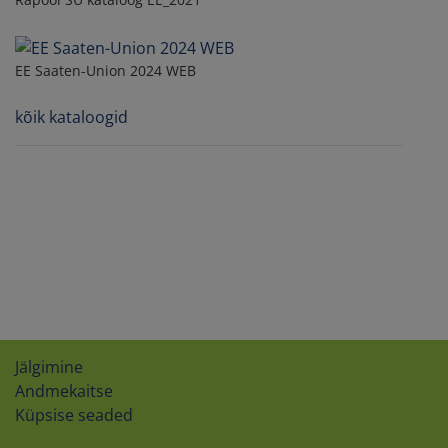
EE Saaten-Union 2024 WEB
kõik kataloogid
Jälgimine
Andmekaitse
Küpsise seaded